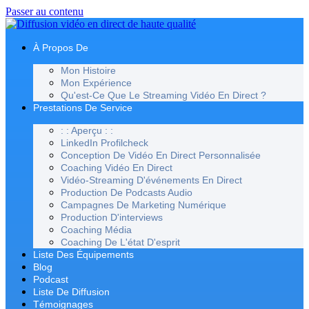
Passer au contenu
À Propos De
Mon Histoire
Mon Expérience
Qu'est-Ce Que Le Streaming Vidéo En Direct ?
Prestations De Service
: : Aperçu : :
LinkedIn Profilcheck
Conception De Vidéo En Direct Personnalisée
Coaching Vidéo En Direct
Vidéo-Streaming D'événements En Direct
Production De Podcasts Audio
Campagnes De Marketing Numérique
Production D'interviews
Coaching Média
Coaching De L'état D'esprit
Liste Des Équipements
Blog
Podcast
Liste De Diffusion
Témoignages