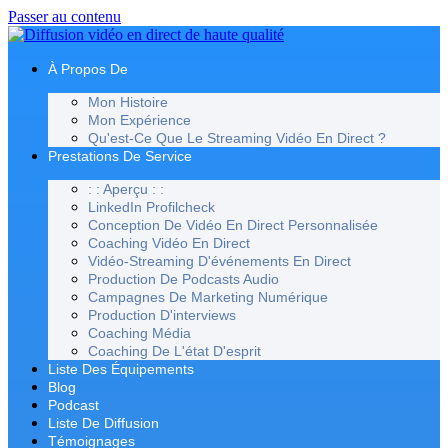
Passer au contenu
À Propos De
Mon Histoire
Mon Expérience
Qu'est-Ce Que Le Streaming Vidéo En Direct ?
Prestations De Service
: : Aperçu : :
LinkedIn Profilcheck
Conception De Vidéo En Direct Personnalisée
Coaching Vidéo En Direct
Vidéo-Streaming D'événements En Direct
Production De Podcasts Audio
Campagnes De Marketing Numérique
Production D'interviews
Coaching Média
Coaching De L'état D'esprit
Liste Des Équipements
Blog
Podcast
Liste De Diffusion
Témoignages