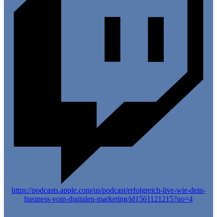
https://podcasts.apple.com/us/podcast/erfolgreich-live-wie-dein-
business-vom-digitalen-marketing/id1561121215?uo=4