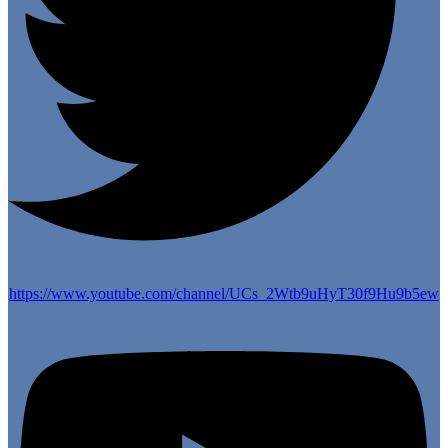
https://www.youtube.com/channel/UCs_2Wtb9uHyT30f9Hu9b5ew