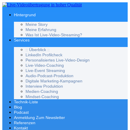
Zum
Inhalt
wechseln
Hintergrund
Meine Story
Meine Erfahrung
Was Ist Live-Video-Streaming?
Services
:: Überblick ::
LinkedIn Profilcheck
Personalisiertes Live-Video-Design
Live-Video-Coaching
Live-Event Streaming
Audio-Podcast-Produktion
Digitale Marketing-Kampagnen
Interview Produktion
Medien-Coaching
Mindset-Coaching
Technik-Liste
Blog
Podcast
Anmeldung Zum Newsletter
Referenzen
Kontakt