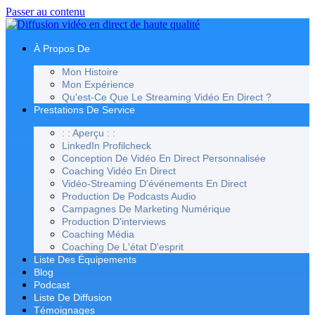
Passer au contenu
À Propos De
Mon Histoire
Mon Expérience
Qu'est-Ce Que Le Streaming Vidéo En Direct ?
Prestations De Service
: : Aperçu : :
LinkedIn Profilcheck
Conception De Vidéo En Direct Personnalisée
Coaching Vidéo En Direct
Vidéo-Streaming D'événements En Direct
Production De Podcasts Audio
Campagnes De Marketing Numérique
Production D'interviews
Coaching Média
Coaching De L'état D'esprit
Liste Des Équipements
Blog
Podcast
Liste De Diffusion
Témoignages