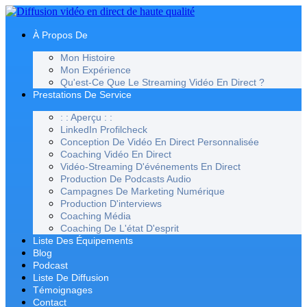
Passer
au
contenu
À Propos De
Mon Histoire
Mon Expérience
Qu'est-Ce Que Le Streaming Vidéo En Direct ?
Prestations De Service
: : Aperçu : :
LinkedIn Profilcheck
Conception De Vidéo En Direct Personnalisée
Coaching Vidéo En Direct
Vidéo-Streaming D'événements En Direct
Production De Podcasts Audio
Campagnes De Marketing Numérique
Production D'interviews
Coaching Média
Coaching De L'état D'esprit
Liste Des Équipements
Blog
Podcast
Liste De Diffusion
Témoignages
Contact